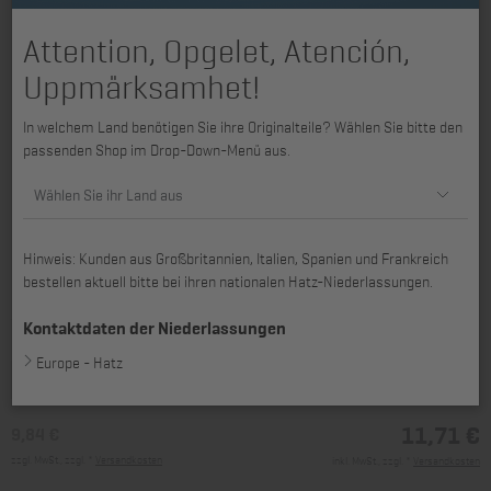
Attention, Opgelet, Atención,
Uppmärksamhet!
In welchem Land benötigen Sie ihre Originalteile? Wählen Sie bitte den
passenden Shop im Drop-Down-Menü aus.
Wählen Sie ihr Land aus
Hinweis: Kunden aus Großbritannien, Italien, Spanien und Frankreich
bestellen aktuell bitte bei ihren nationalen Hatz-Niederlassungen.
passend für 2L31, 2L40, 2L41C, 3L31, 3L40, 3L41C, 4L30, 4L40, 4L41C,
4L42C
Kontaktdaten der Niederlassungen
Europe - Hatz
11,71 €
9,84 €
zzgl. MwSt., zzgl. *
Versandkosten
inkl. MwSt., zzgl. *
Versandkosten