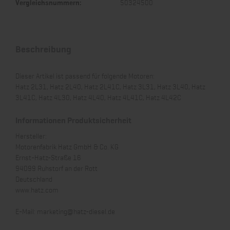
Vergleichsnummern:
50324500
Beschreibung
Dieser Artikel ist passend für folgende Motoren:
Hatz 2L31, Hatz 2L40, Hatz 2L41C, Hatz 3L31, Hatz 3L40, Hatz
3L41C, Hatz 4L30, Hatz 4L40, Hatz 4L41C, Hatz 4L42C
Informationen Produktsicherheit
Hersteller:
Motorenfabrik Hatz GmbH & Co. KG
Ernst-Hatz-Straße 16
94099 Ruhstorf an der Rott
Deutschland
www.hatz.com
E-Mail:
marketing@hatz-diesel.de