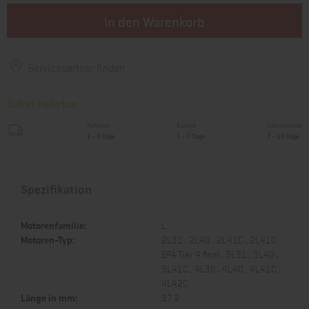
In den Warenkorb
Servicepartner finden
Sofort lieferbar
National
Europa
International
1 - 4 Tage
1 - 7 Tage
7 - 14 Tage
Spezifikation
Motorenfamilie:
L
Motoren-Typ:
2L31 , 2L40 , 2L41C , 2L41C
EPA Tier 4 final , 3L31 , 3L40 ,
3L41C , 4L30 , 4L40 , 4L41C ,
4L42C
Länge in mm:
37.2