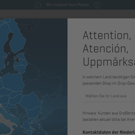
Wir machen kurz Pause
Attention,
milie
Ersatzteile & Wartungsteile
Service
Maschinen & Syst
Atención,
isonale Herausforderung 2024
Uppmärks
e für
In welchem Land benötigen Sie 
passenden Shop im Drop-Dow
Wählen Sie ihr Land aus
Hinweis: Kunden aus Großbritan
m
bestellen aktuell bitte bei ih
rderungen an
Kontaktdaten der Nieder