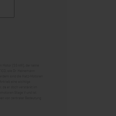
n Motor (55 kW), der keine
ICD, wie Dr. Heinemann
ußerdem sind die Hatz-Motoren
Antrieb eine wichtige
, da er doch verstärkt im
iemotoren Stage V und ist
inen von zentraler Bedeutung