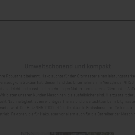
Umweltschonend und kompakt
ihre Robustheit bekannt. Hako suchte für den Citymaster einen leistungsstarke
ahrzeugkonstruktion hat. Diesen fand das Unternehmen im Vierzylinder 4H50T
 Hatz ist leicht und passt in den sehr engen Motorraum unseres Citymaster. A
 Wir bieten unseren Kunden Maschinen, die ausfallsicher sind. Hierzu stellt der 
ekt Nachhaltigkeit ist ein wichtiges Thema und unverzichtbar beim Citymaster
setzt wird. Der Hatz 4H50TICD erfüllt die aktuelle Emissionsnorm für Industr
rieb. Faktoren, die für Hako, aber vor allem auch für die Betreiber der Masch