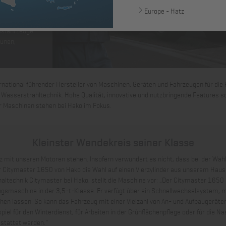
gänger- und
Europe - Hatz
iedenste
nsfahrzeuge
unen,
ernational führender Hersteller von Maschinen, Geräten und Fahrzeugen für die 
asserstrahltechnik. Hohe Qualität, innovative und nutzbringende Features s
 Maschinen stehen bei Hako im Fokus.
Kleinster Wendekreis seiner Klasse
tz mit unseren Motoren stehen. Insofern verwundert es nicht, dass bei der Wah
 Citymaster 1650 von Hako die Wahl auf einen Vierzylinder aus unserem Haus f
hnik Citymaster bei Hako, stellt die Maschine vor: „Der Citymaster 1650 is
ngsmaschine in der 3,5-t-Klasse. Er verfügt über ein Schnellwechselsystem, 
en lassen. So kann das Fahrzeug mit einer Vielzahl von An- und Aufbaugeräten
iel für den Winterdienst, für Arbeiten in der Grünflächenpflege oder für die Na
stattet werden.“