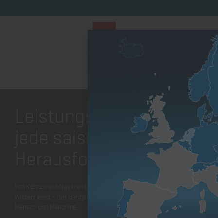
PARTS STORE
Parts Finder
Nach Motorenfa
Startseite
Leistungsstarke Maschine für jede sa
Leistungsstarke Maschin
jede saisonale
Herausforderung
Von Kehren und Nassreinigung über die Wildkrautbekämpfung bis hin zu
Winterdienst – der Ganzjahreseinsatz auf Außenflächen stellt hohe Anfo
Mensch und Maschine.