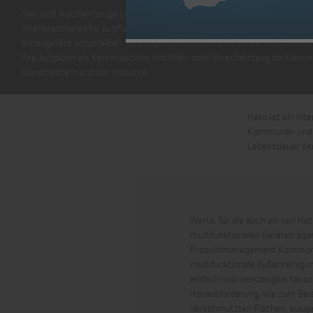
Hier sind Nutzfahrzeuge gefragt, die wendig sind, um auch schmale Fuß
Innenstadtbereiche zu pflegen. Sie benötigen genug Leistung, um versch
Anbaugeräte anzutreiben. So ausgestattet, übernehmen die Multifunktio
ihre Aufgaben als Kehrmaschine und Mäh- oder Streufahrzeug bei Komm
Dienstleistern und der Industrie.
Hako ist ein int
Kommunal- und W
Lebensdauer der
Werte, für die auch wir von Ha
multifunktionalen Geräteträger
Produktmanagement Kommunaltec
multifunktionale Außenreinigu
einfach und werkzeuglos tausch
Herausforderung, wie zum Beisp
verschmutzten Flächen, ausge