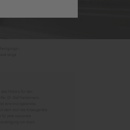
Reinigungs-,
owie lange
l des Motors für den
iel. Dr. Olaf Heinemann,
t eine knickgelenkte,
mit dem sich die Anbaugeräte
 für jede saisonale
ssreinigung von stark